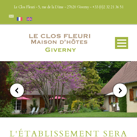
Le Clos Fleuri - 5, rue de la Dîme - 27620 Giverny - +33 (0)2 32 21 36 51
L'ÉTABLISSEMENT SERA